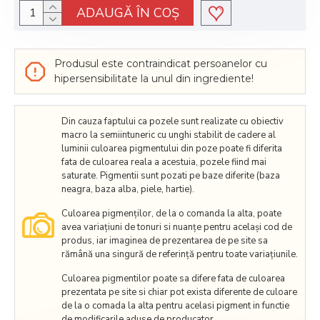
ADAUGĂ ÎN COŞ
Produsul este contraindicat persoanelor cu
hipersensibilitate la unul din ingrediente!
Din cauza faptului ca pozele sunt realizate cu obiectiv
macro la semiintuneric cu unghi stabilit de cadere al
luminii culoarea pigmentului din poze poate fi diferita
fata de culoarea reala a acestuia, pozele fiind mai
saturate. Pigmentii sunt pozati pe baze diferite (baza
neagra, baza alba, piele, hartie).
Culoarea pigmenților, de la o comanda la alta, poate
avea variațiuni de tonuri si nuanțe pentru același cod de
produs, iar imaginea de prezentarea de pe site sa
rămână una singură de referință pentru toate variațiunile.
Culoarea pigmentilor poate sa difere fata de culoarea
prezentata pe site si chiar pot exista diferente de culoare
de la o comada la alta pentru acelasi pigment in functie
de modificarile aduse de producator.