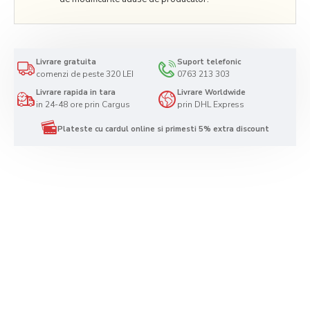
Livrare gratuita
Suport telefonic
comenzi de peste 320 LEI
0763 213 303
Livrare rapida in tara
Livrare Worldwide
in 24-48 ore prin Cargus
prin DHL Express
Plateste cu cardul online si primesti 5% extra discount