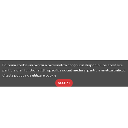
Folosim cookie-uri pentru a personaliza conținutul disponibil pe acest site,
pentru a oferi funcționalităti specifice social media și pentru a analiza traficul.
Citeste politica de utilizare cookie
ACCEPT
CUMPARATE IMPREUNA
-22 %