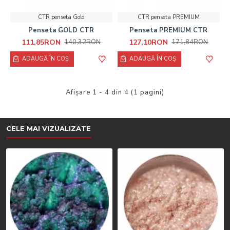
CTR penseta Gold
CTR penseta PREMIUM
Penseta GOLD CTR
Penseta PREMIUM CTR
111,85RON
127,10RON
140,32RON
171,84RON
ADAUGĂ ÎN COŞ
ADAUGĂ ÎN COŞ
Afişare 1 - 4 din 4 (1 pagini)
CELE MAI VIZUALIZATE