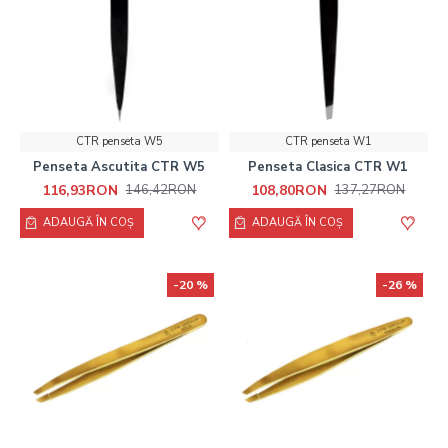
CTR penseta W5
CTR penseta W1
Penseta Ascutita CTR W5
Penseta Clasica CTR W1
116,93RON
108,80RON
146,42RON
137,27RON
ADAUGĂ ÎN COŞ
ADAUGĂ ÎN COŞ
-20 %
-26 %