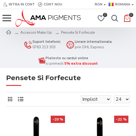
INTRA IN CONT
CONT NOU
RON
ROMANA
0
0
Accesorii Make Up
Pensete Si Forfecute
Suport telefonic
Livrare internationala
0763 213 303
prin DHL Express
Plateste cu cardul online
si primesti
5% extra discount
Pensete Si Forfecute
-20 %
-21 %