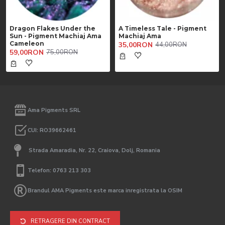
Dragon Flakes Under the
A Timeless Tale - Pigment
Sun - Pigment Machiaj Ama
Machiaj Ama
Cameleon
35,00RON
44,00RON
59,00RON
75,00RON
Ama Pigments SRL
CUI: RO39662461
Strada Amaradia, Nr. 22, Craiova, Dolj, Romania
Telefon: 0763 213 303
Brandul AMA Pigments este marca inregistrata la OSIM
RETRAGERE DIN CONTRACT