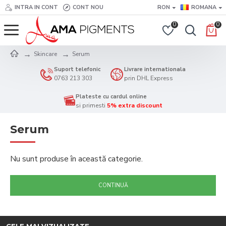
INTRA IN CONT
CONT NOU
RON
ROMANA
0
0
Skincare
Serum
Suport telefonic
Livrare internationala
0763 213 303
prin DHL Express
Plateste cu cardul online
si primesti
5% extra discount
Serum
Nu sunt produse în această categorie.
CONTINUĂ