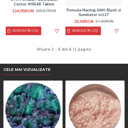
Contur W0648 Taklon
Pensula Machiaj AMA Blush si
124,05RON
155,57RON
Iluminator nr127
29,00RON
37,00RON
ADAUGĂ ÎN COŞ
ADAUGĂ ÎN COŞ
Afişare 1 - 6 din 6 (1 pagini)
CELE MAI VIZUALIZATE