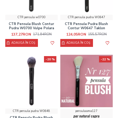
CTR pensula w0700
CTR pensula pudra W0647
CTR Pensula Blush Contur
CTR Pensula Pudra Blush
Pudra W0700 Vulpe Polara
Contur W0647 Taklon
137,27RON
124,05RON
171,84RON
155,57RON
ADAUGĂ ÎN COŞ
ADAUGĂ ÎN COŞ
-20 %
-22 %
CTR pensula pudra W0648
pensulaama127
par natural capra
CTR Pensula Pudra Blush