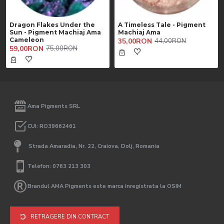
Dragon Flakes Under the
A Timeless Tale - Pigment
Sun - Pigment Machiaj Ama
Machiaj Ama
Cameleon
35,00RON
44,00RON
59,00RON
75,00RON
Ama Pigments SRL
CUI: RO39662461
Strada Amaradia, Nr. 22, Craiova, Dolj, Romania
Telefon: 0763 213 303
Brandul AMA Pigments este marca inregistrata la OSIM
RETRAGERE DIN CONTRACT