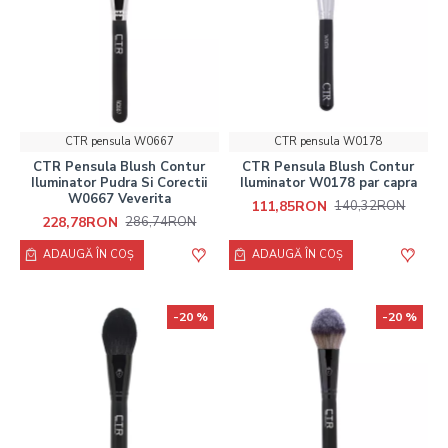
CTR pensula W0667
CTR pensula W0178
CTR Pensula Blush Contur
CTR Pensula Blush Contur
Iluminator Pudra Si Corectii
Iluminator W0178 par capra
W0667 Veverita
111,85RON
140,32RON
228,78RON
286,74RON
ADAUGĂ ÎN COŞ
ADAUGĂ ÎN COŞ
-20 %
-20 %