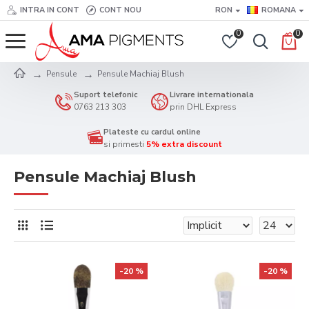
INTRA IN CONT
CONT NOU
RON
ROMANA
0
0
Pensule
Pensule Machiaj Blush
Suport telefonic
Livrare internationala
0763 213 303
prin DHL Express
Plateste cu cardul online
si primesti
5% extra discount
Pensule Machiaj Blush
-20 %
-20 %