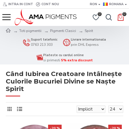
INTRA IN CONT
CONT NOU
RON
ROMANA
0
0
Toti pigmentii
Pigmenti Clasici
Spirit
Suport telefonic
Livrare internationala
0763 213 303
prin DHL Express
Plateste cu cardul online
si primesti
5% extra discount
Când Iubirea Creatoare Intâlnește
Culorile Bucuriei Divine se Naște
Spirit
-20 %
-20 %