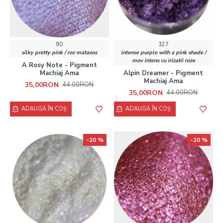
90
327
silky pretty pink / roz matasos
intense purple with a pink shade /
mov intens cu irizatii roze
A Rosy Note - Pigment
Machiaj Ama
Alpin Dreamer - Pigment
Machiaj Ama
35,00RON
44,00RON
35,00RON
44,00RON
ADAUGĂ ÎN COŞ
ADAUGĂ ÎN COŞ
-20 %
-20 %