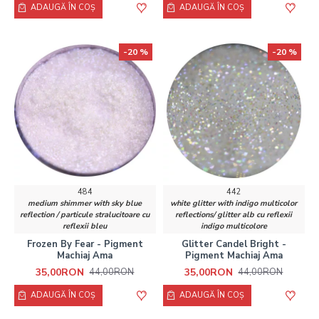
ADAUGĂ ÎN COŞ
ADAUGĂ ÎN COŞ
-20 %
-20 %
484
442
medium shimmer with sky blue
white glitter with indigo multicolor
reflection / particule stralucitoare cu
reflections/ glitter alb cu reflexii
reflexii bleu
indigo multicolore
Frozen By Fear - Pigment
Glitter Candel Bright -
Machiaj Ama
Pigment Machiaj Ama
35,00RON
35,00RON
44,00RON
44,00RON
ADAUGĂ ÎN COŞ
ADAUGĂ ÎN COŞ