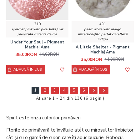
310
491
apricoat pink with pink tints / roz
pearl white with indigo
piersicuta cu tenta de roz
reflections/alb perlat cu reflexii
indigo
Under Your Soul - Pigment
Machiaj Ama
A Little Shelter - Pigment
Machiaj Ama
35,00RON
44,00RON
35,00RON
44,00RON
ADAUGĂ ÎN COŞ
ADAUGĂ ÎN COŞ
1
2
3
4
5
6
Afişare 1 - 24 din 136 (6 pagini)
Spirit este briza culorilor primăverii
Florile de primăvară te învâluie atât cu mirosul lor îmbietor
cât și cu o gamă de culori care îți aduc bucurie. Bobocul