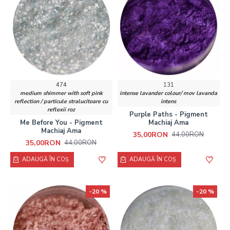
474
131
medium shimmer with soft pink
intense lavander colour/ mov lavanda
reflection / particule stralucitoare cu
intens
reflexii roz
Purple Paths - Pigment
Me Before You - Pigment
Machiaj Ama
Machiaj Ama
35,00RON
44,00RON
35,00RON
44,00RON
ADAUGĂ ÎN COŞ
ADAUGĂ ÎN COŞ
-20 %
-20 %