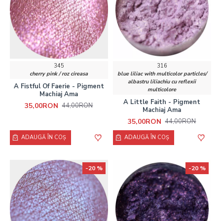
345
316
cherry pink / roz cireasa
blue liliac with multicolor particles/
albastru liliachiu cu reflexii
A Fistful Of Faerie - Pigment
multicolore
Machiaj Ama
A Little Faith - Pigment
35,00RON
44,00RON
Machiaj Ama
35,00RON
44,00RON
ADAUGĂ ÎN COŞ
ADAUGĂ ÎN COŞ
-20 %
-20 %