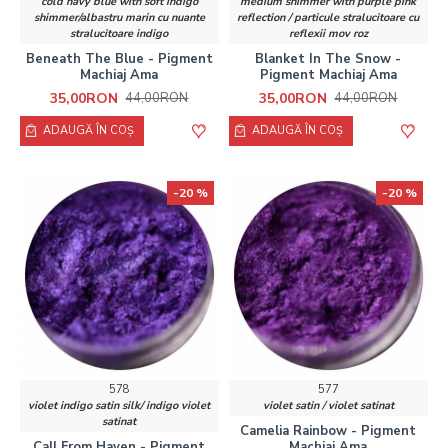
cold navy blue with soft indigo
medium shimmer with purple pink
shimmer/albastru marin cu nuante
reflection / particule stralucitoare cu
stralucitoare indigo
reflexii mov roz
Beneath The Blue - Pigment
Blanket In The Snow -
Machiaj Ama
Pigment Machiaj Ama
35,00RON
35,00RON
44,00RON
44,00RON
ADAUGĂ ÎN COŞ
ADAUGĂ ÎN COŞ
-20 %
-20 %
578
577
violet indigo satin silk/ indigo violet
violet satin / violet satinat
satinat
Camelia Rainbow - Pigment
Call From Haven - Pigment
Machiaj Ama