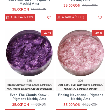
Machiaj Ama
35,00RON
44,00RON
35,00RON
44,00RON
ADAUGĂ ÎN COŞ
ADAUGĂ ÎN COŞ
-20 %
-20 %
325
304
intense purple with peach particles /
soft baby pink with white particles /
mov intens cu particule de piersicuta
roz pal cu particule argintii
Even The Clouds Know -
Finding Neverland - Pigment
Pigment Machiaj Ama
Machiaj Ama
35,00RON
35,00RON
44,00RON
44,00RON