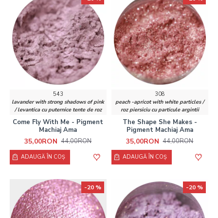
543
308
lavander with strong shadows of pink
peach -apricot with white particles /
/ levantica cu puternice tente de roz
roz piersiciu cu particule argintii
Come Fly With Me - Pigment
The Shape She Makes -
Machiaj Ama
Pigment Machiaj Ama
35,00RON
35,00RON
44,00RON
44,00RON
ADAUGĂ ÎN COŞ
ADAUGĂ ÎN COŞ
-20 %
-20 %