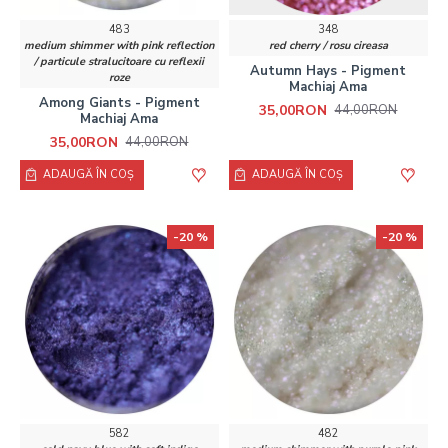
483
348
medium shimmer with pink reflection
red cherry / rosu cireasa
/ particule stralucitoare cu reflexii
Autumn Hays - Pigment
roze
Machiaj Ama
Among Giants - Pigment
35,00RON
44,00RON
Machiaj Ama
35,00RON
44,00RON
ADAUGĂ ÎN COŞ
ADAUGĂ ÎN COŞ
-20 %
-20 %
582
482