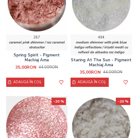
287
494
caramel pink shimmer / roz caramel
medium shimmer with pink blue
stralucitor
indigo reflections / irizatii medii cu
reflexii de albastru roz indigo
Spring Spirit - Pigment
Machiaj Ama
Staring At The Sun - Pigment
Machiaj Ama
35,00RON
44,00RON
35,00RON
44,00RON
ADAUGĂ ÎN COŞ
ADAUGĂ ÎN COŞ
-20 %
-20 %