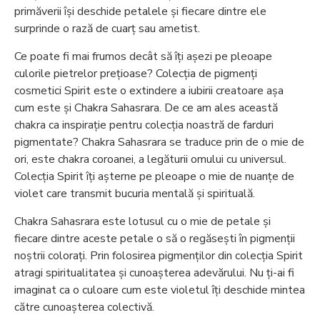
primăverii își deschide petalele și fiecare dintre ele
surprinde o rază de cuarț sau ametist.
Ce poate fi mai frumos decât să îți așezi pe pleoape
culorile pietrelor prețioase? Colecția de pigmenți
cosmetici Spirit este o extindere a iubirii creatoare așa
cum este și Chakra Sahasrara. De ce am ales această
chakra ca inspirație pentru colecția noastră de farduri
pigmentate? Chakra Sahasrara se traduce prin de o mie de
ori, este chakra coroanei, a legăturii omului cu universul.
Colecția Spirit îți așterne pe pleoape o mie de nuanțe de
violet care transmit bucuria mentală și spirituală.
Chakra Sahasrara este lotusul cu o mie de petale și
fiecare dintre aceste petale o să o regăsești în pigmenții
noștrii colorați. Prin folosirea pigmenților din colecția Spirit
atragi spiritualitatea și cunoașterea adevărului. Nu ți-ai fi
imaginat ca o culoare cum este violetul îți deschide mintea
către cunoașterea colectivă.