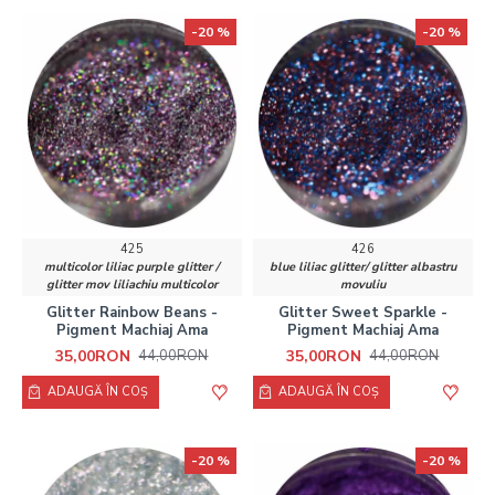
-20 %
-20 %
425
426
multicolor liliac purple glitter /
blue liliac glitter/ glitter albastru
glitter mov liliachiu multicolor
movuliu
Glitter Rainbow Beans -
Glitter Sweet Sparkle -
Pigment Machiaj Ama
Pigment Machiaj Ama
35,00RON
35,00RON
44,00RON
44,00RON
ADAUGĂ ÎN COŞ
ADAUGĂ ÎN COŞ
-20 %
-20 %