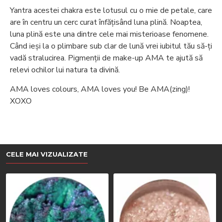
Yantra acestei chakra este lotusul cu o mie de petale, care
are în centru un cerc curat înfățisând luna plină. Noaptea,
luna plină este una dintre cele mai misterioase fenomene.
Când ieși la o plimbare sub clar de lună vrei iubitul tău să-ți
vadă stralucirea. Pigmenții de make-up AMA te ajută să
relevi ochilor lui natura ta divină.
AMA loves colours, AMA loves you! Be AMA(zing)!
XOXO
CELE MAI VIZUALIZATE