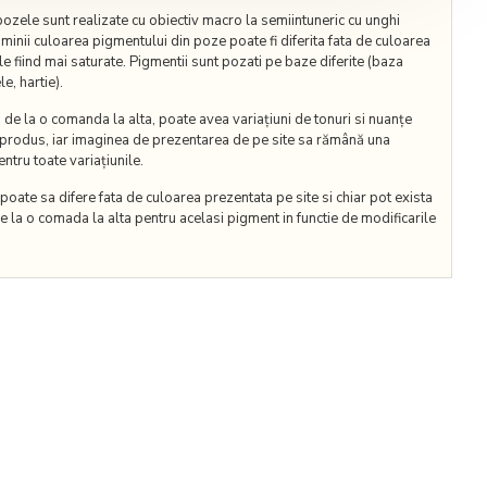
pozele sunt realizate cu obiectiv macro la semiintuneric cu unghi
luminii culoarea pigmentului din poze poate fi diferita fata de culoarea
le fiind mai saturate. Pigmentii sunt pozati pe baze diferite (baza
e, hartie).
de la o comanda la alta, poate avea variațiuni de tonuri si nuanțe
 produs, iar imaginea de prezentarea de pe site sa rămână una
ntru toate variațiunile.
oate sa difere fata de culoarea prezentata pe site si chiar pot exista
e la o comada la alta pentru acelasi pigment in functie de modificarile