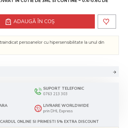
VRAT IN CUTIE DE 3ML SI CONTINE ~ 0.4-0.6G DE
ADAUGĂ ÎN COŞ
raindicat persoanelor cu hipersensibilitate la unul din
SUPORT TELEFONIC
0763 213 303
TARA
LIVRARE WORLDWIDE
prin DHL Express
CARDUL ONLINE SI PRIMESTI 5% EXTRA DISCOUNT