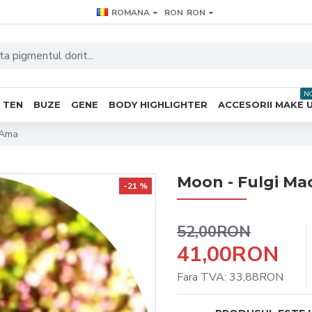
ROMANA
RON
RON
N
TEN
BUZE
GENE
BODY HIGHLIGHTER
ACCESORII MAKE 
 Ama
Moon - Fulgi Ma
-21 %
52,00RON
41,00RON
Fara TVA: 33,88RON