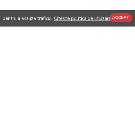
ACCEPT
i pentru a analiza traficul.
Citeste politica de utilizare cookie
IE
-21 %
-21 %
Pluto - Fulgi Machiaj Ama
Saturn - Fulgi Machiaj Ama
41,00RON
41,00RON
52,00RON
52,00RON