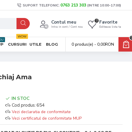
0763 213 303
SUPORT TELEFONIC:
(INTRE 10:00-17:00)
0
Contul meu
Favorite
Intra in cont / Cont nou
Editeaza lista ta
WOW
OU
0 produs(e) - 0,00RON
UP
CURSURI
UTILE
BLOG
chiaj Ama
IN STOC
Cod produs:
654
Vezi declaratia de conformitate
Vezi certificatul de conformitate MUP