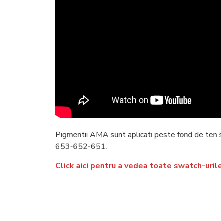
Pigmentii AMA sunt aplicati peste fond de ten si
653-652-651.
Click aici pentru a vedea toate swatch-uril