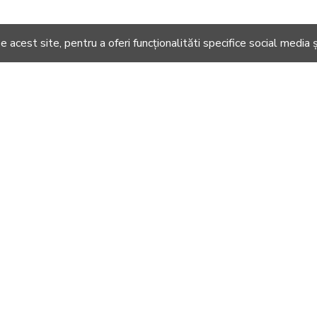
 acest site, pentru a oferi funcționalităti specifice social media ș
DIN ACEEASI CATEGOR
%
-21 %
-21 %
-21 %
A Happy Day - Pigment Machiaj Ama Cameleon
Mercur- Fulgi Machiaj Ama
Neptune - Fulgi Machiaj Ama
59,00RON
41,00RON
41,00RON
75,00RON
52,00RON
52,00RON