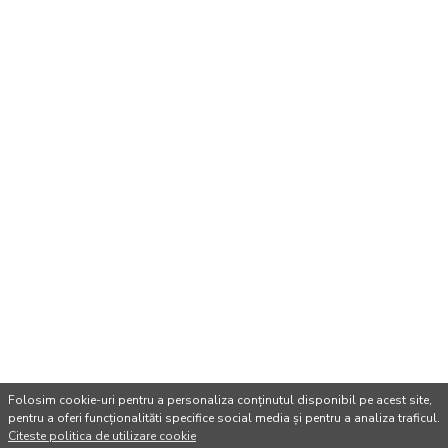
Folosim cookie-uri pentru a personaliza conținutul disponibil pe acest site,
pentru a oferi funcționalităti specifice social media și pentru a analiza traficul.
Citeste politica de utilizare cookie