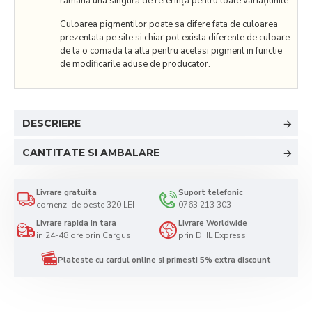
rămână una singură de referință pentru toate variațiunile.
Culoarea pigmentilor poate sa difere fata de culoarea
prezentata pe site si chiar pot exista diferente de culoare
de la o comada la alta pentru acelasi pigment in functie
de modificarile aduse de producator.
DESCRIERE
CANTITATE SI AMBALARE
Livrare gratuita
Suport telefonic
comenzi de peste 320 LEI
0763 213 303
Livrare rapida in tara
Livrare Worldwide
in 24-48 ore prin Cargus
prin DHL Express
Plateste cu cardul online si primesti 5% extra discount