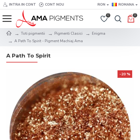
INTRA IN CONT
CONT NOU
RON
ROMANA
0
0
Toti pigmentii
Pigmenti Clasici
Enigma
A Path To Spirit - Pigment Machiaj Ama
A Path To Spirit
-20 %