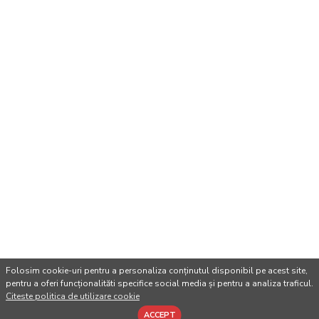
Folosim cookie-uri pentru a personaliza conținutul disponibil pe acest site,
pentru a oferi funcționalităti specifice social media și pentru a analiza traficul.
Citeste politica de utilizare cookie
ACCEPT