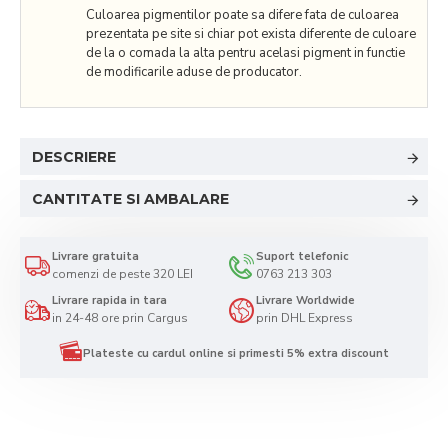
Culoarea pigmentilor poate sa difere fata de culoarea
prezentata pe site si chiar pot exista diferente de culoare
de la o comada la alta pentru acelasi pigment in functie
de modificarile aduse de producator.
DESCRIERE
CANTITATE SI AMBALARE
Livrare gratuita
Suport telefonic
comenzi de peste 320 LEI
0763 213 303
Livrare rapida in tara
Livrare Worldwide
in 24-48 ore prin Cargus
prin DHL Express
Plateste cu cardul online si primesti 5% extra discount