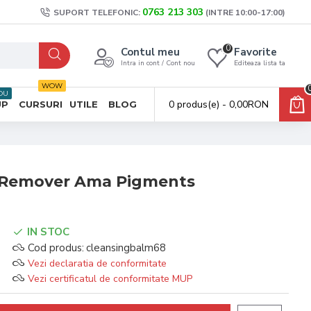
0763 213 303
SUPORT TELEFONIC:
(INTRE 10:00-17:00)
0
Contul meu
Favorite
Intra in cont / Cont nou
Editeaza lista ta
WOW
OU
0 produs(e) - 0,00RON
UP
CURSURI
UTILE
BLOG
 Remover Ama Pigments
IN STOC
Cod produs:
cleansingbalm68
Vezi declaratia de conformitate
Vezi certificatul de conformitate MUP