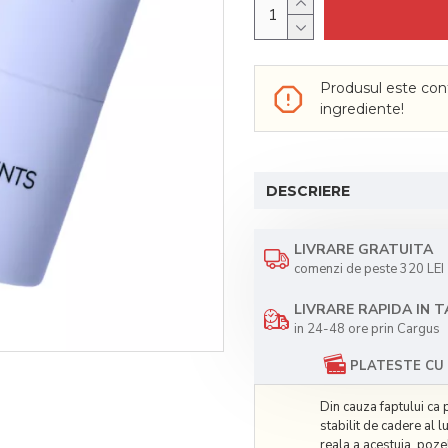
Produsul este cont
ingrediente!
DESCRIERE
LIVRARE GRATUITA
comenzi de peste 320 LEI
LIVRARE RAPIDA IN 
in 24-48 ore prin Cargus
PLATESTE CU 
Din cauza faptului ca 
stabilit de cadere al 
reala a acestuia, poze