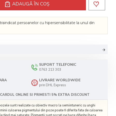
ADAUGĂ ÎN COŞ
raindicat persoanelor cu hipersensibilitate la unul din
SUPORT TELEFONIC
0763 213 303
TARA
LIVRARE WORLDWIDE
prin DHL Express
CARDUL ONLINE SI PRIMESTI 5% EXTRA DISCOUNT
pozele sunt realizate cu obiectiv macro la semiintuneric cu unghi
luminii culoarea pigmentului din poze poate fi diferita fata de culoarea
le fiind mai saturate. Pigmentii sunt pozati pe baze diferite (baza