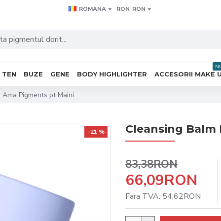
ROMANA
RON
RON
N
TEN
BUZE
GENE
BODY HIGHLIGHTER
ACCESORII MAKE 
 Ama Pigments pt Maini
Cleansing Balm
-21 %
83,38RON
66,09RON
Fara TVA: 54,62RON