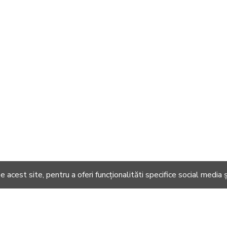
 acest site, pentru a oferi funcționalităti specifice social media ș