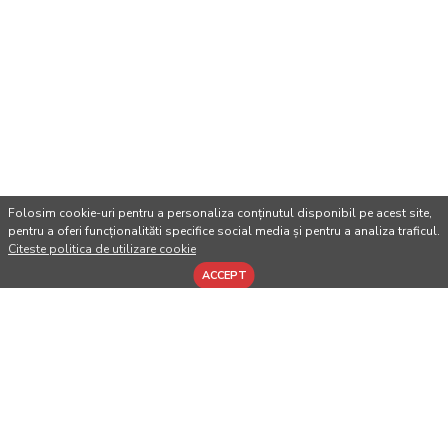
Folosim cookie-uri pentru a personaliza conținutul disponibil pe acest site,
pentru a oferi funcționalităti specifice social media și pentru a analiza traficul.
Citeste politica de utilizare cookie
ACCEPT
CUMPARATE IMPREUNA
-20 %
-21 %