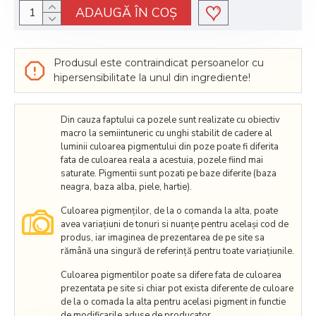
ADAUGĂ ÎN COŞ
Produsul este contraindicat persoanelor cu
hipersensibilitate la unul din ingrediente!
Din cauza faptului ca pozele sunt realizate cu obiectiv
macro la semiintuneric cu unghi stabilit de cadere al
luminii culoarea pigmentului din poze poate fi diferita
fata de culoarea reala a acestuia, pozele fiind mai
saturate. Pigmentii sunt pozati pe baze diferite (baza
neagra, baza alba, piele, hartie).
Culoarea pigmenților, de la o comanda la alta, poate
avea variațiuni de tonuri si nuanțe pentru același cod de
produs, iar imaginea de prezentarea de pe site sa
rămână una singură de referință pentru toate variațiunile.
Culoarea pigmentilor poate sa difere fata de culoarea
prezentata pe site si chiar pot exista diferente de culoare
de la o comada la alta pentru acelasi pigment in functie
de modificarile aduse de producator.