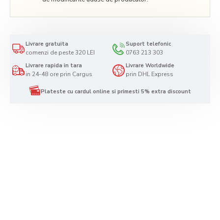
Livrare gratuita
Suport telefonic
comenzi de peste 320 LEI
0763 213 303
Livrare rapida in tara
Livrare Worldwide
in 24-48 ore prin Cargus
prin DHL Express
Plateste cu cardul online si primesti 5% extra discount