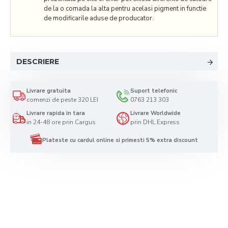
de la o comada la alta pentru acelasi pigment in functie
de modificarile aduse de producator.
DESCRIERE
Livrare gratuita
Suport telefonic
comenzi de peste 320 LEI
0763 213 303
Livrare rapida in tara
Livrare Worldwide
in 24-48 ore prin Cargus
prin DHL Express
Plateste cu cardul online si primesti 5% extra discount