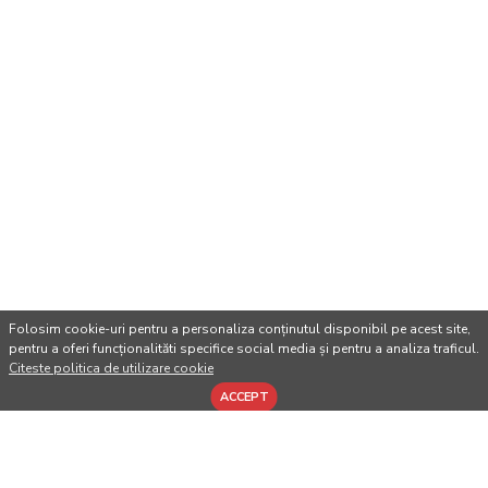
Folosim cookie-uri pentru a personaliza conținutul disponibil pe acest site,
pentru a oferi funcționalităti specifice social media și pentru a analiza traficul.
Citeste politica de utilizare cookie
ACCEPT
CUMPARATE IMPREUNA