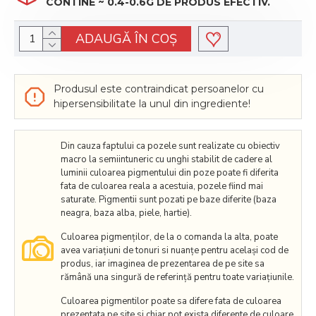
CONTINE ~ 0.4-0.6G DE PRODUS EFECTIV.
ADAUGĂ ÎN COŞ
Produsul este contraindicat persoanelor cu
hipersensibilitate la unul din ingrediente!
Din cauza faptului ca pozele sunt realizate cu obiectiv
macro la semiintuneric cu unghi stabilit de cadere al
luminii culoarea pigmentului din poze poate fi diferita
fata de culoarea reala a acestuia, pozele fiind mai
saturate. Pigmentii sunt pozati pe baze diferite (baza
neagra, baza alba, piele, hartie).
Culoarea pigmenților, de la o comanda la alta, poate
avea variațiuni de tonuri si nuanțe pentru același cod de
produs, iar imaginea de prezentarea de pe site sa
rămână una singură de referință pentru toate variațiunile.
Culoarea pigmentilor poate sa difere fata de culoarea
prezentata pe site si chiar pot exista diferente de culoare