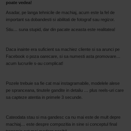
poate vedea!
Asadar, pe langa tehnicile de machiaj, acum este la fel de
important sa dobandesti si abilitati de fotograf sau regizor.
Stiu… suna stupid, dar din pacate aceasta este realitatea!
Daca inainte era suficient sa machiez cliente si sa arunci pe
Facebook o poza oarecare, si sa numesti asta promovare…
acum lucrurile s-au complicat!
Pozele trebuie sa fie cat mai instagramabile, modelele alese
pe spranceana, tinutele gandite in detaliu … plus reels-uri care
sa capteze atentia in primele 3 secunde.
Cateodata stau si ma gandesc ca nu mai este de mult depre
machiaj… este despre compozitia in sine si conceptul final