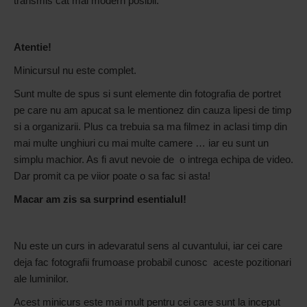
transmis cat mai modern posibil.
Atentie!
Minicursul nu este complet.
Sunt multe de spus si sunt elemente din fotografia de portret
pe care nu am apucat sa le mentionez din cauza lipesi de timp
si a organizarii. Plus ca trebuia sa ma filmez in aclasi timp din
mai multe unghiuri cu mai multe camere … iar eu sunt un
simplu machior. As fi avut nevoie de o intrega echipa de video.
Dar promit ca pe viior poate o sa fac si asta!
Macar am zis sa surprind esentialul!
Nu este un curs in adevaratul sens al cuvantului, iar cei care
deja fac fotografii frumoase probabil cunosc aceste pozitionari
ale luminilor.
Acest minicurs este mai mult pentru cei care sunt la inceput