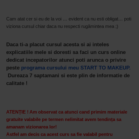
Cam atat cer si eu de la voi … evident ca nu esti obligat… poti
viziona cursul chiar daca nu respecti rugămintea mea ;)
Daca ti-a placut cursul acesta si ai inteles
explicatiile mele si doresti sa faci un curs online
dedicat incepatorilor atunci poti arunca o privire
peste
programa cursului meu START TO MAKEUP.
Dureaza 7 saptamani si este plin de informatie de
calitate !
ATENȚIE ! Am observat ca atunci cand primim materiale
gratuite valabile pe termen nelimitat avem tendința sa
amanam vizionarea lor!
Astfel am decis ca acest curs sa fie valabil pentru