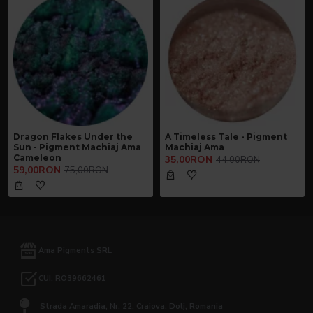
Dragon Flakes Under the
A Timeless Tale - Pigment
Sun - Pigment Machiaj Ama
Machiaj Ama
Cameleon
35,00RON
44,00RON
59,00RON
75,00RON
Ama Pigments SRL
CUI: RO39662461
Strada Amaradia, Nr. 22, Craiova, Dolj, Romania