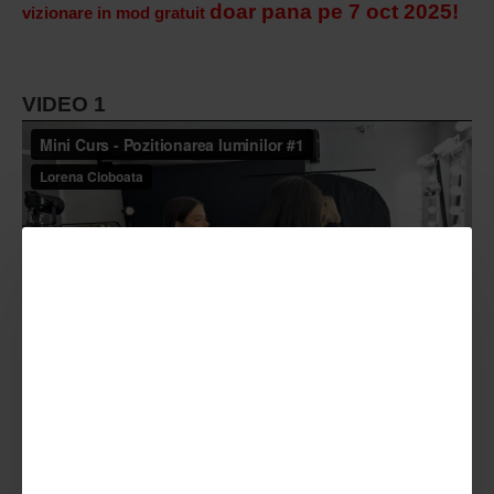
doar pana pe 7 oct 2025!
vizionare in mod gratuit
VIDEO 1
VIDEO 2