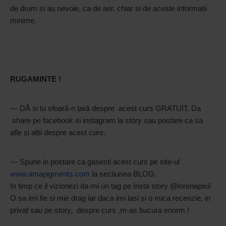
de drum si au nevoie, ca de aer, chiar si de aceste informatii
minime.
RUGAMINTE !
--- DĂ si tu sfoară-n țară despre acest curs GRATUIT. Da
share pe facebook si instagram la story sau postare ca sa
afle si altii despre acest curs.
--- Spune in postare ca gasesti acest curs pe site-ul
www.amapigments.com
la sectiunea BLOG.
In timp ce il vizionezi da-mi un tag pe Insta story @lorenapixi!
O sa imi fie si mie drag iar daca imi lasi si o mica recenzie, in
privat sau pe story, despre curs ,m-as bucura enorm !