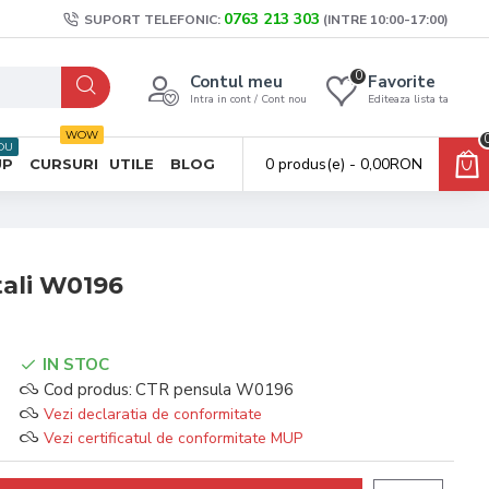
0763 213 303
SUPORT TELEFONIC:
(INTRE 10:00-17:00)
0
Contul meu
Favorite
Intra in cont / Cont nou
Editeaza lista ta
WOW
OU
0 produs(e) - 0,00RON
UP
CURSURI
UTILE
BLOG
ali W0196
IN STOC
Cod produs:
CTR pensula W0196
Vezi declaratia de conformitate
Vezi certificatul de conformitate MUP