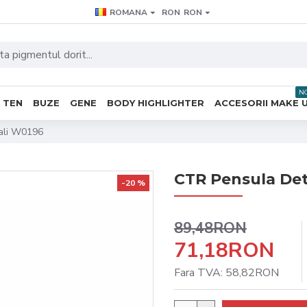
ROMANA
RON
RON
N
TEN
BUZE
GENE
BODY HIGHLIGHTER
ACCESORII MAKE 
ali W0196
CTR Pensula Det
-20 %
89,48RON
71,18RON
Fara TVA: 58,82RON