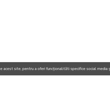
 acest site, pentru a oferi funcționalităti specifice social media ș
DIN ACEEASI CATEGOR
-20 %
-21 %
-20 %